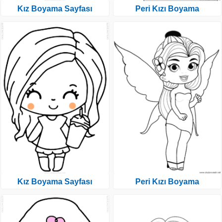
Kız Boyama Sayfası
Peri Kızı Boyama
Kız Boyama Sayfası
Peri Kızı Boyama