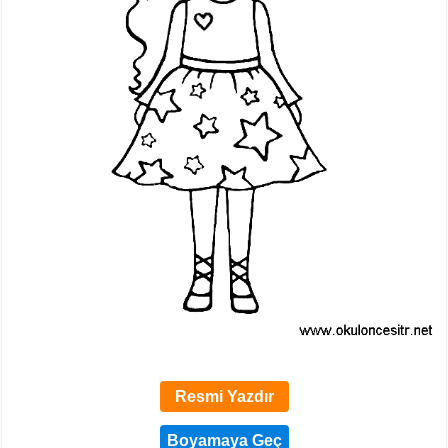
Resmi Yazdır