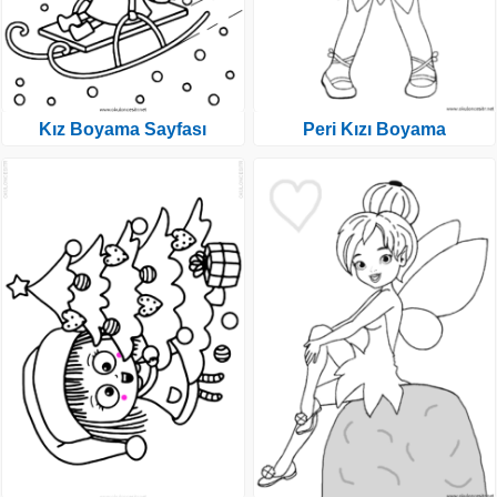
Kız Boyama Sayfası
Peri Kızı Boyama