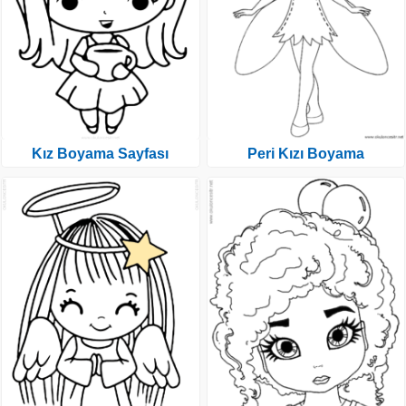
Kız Boyama Sayfası
Peri Kızı Boyama