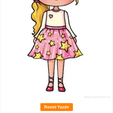
Resmi Yazdır