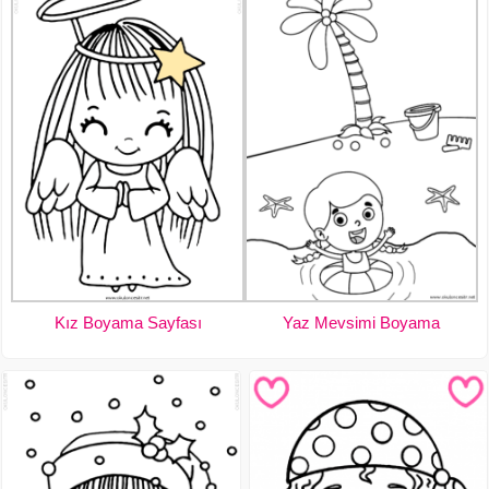
Kız Boyama Sayfası
Yaz Mevsimi Boyama