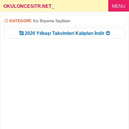
OKULONCESiTR.NET
_
MENU
😏
KATEGORİ:
Kız Boyama Sayfaları
🥰 2026 Yılbaşı Takvimleri Kalıpları İndir 😍