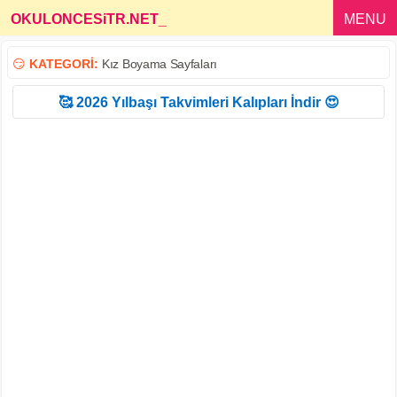
OKULONCESiTR.NET
_
MENU
😏
KATEGORİ:
Kız Boyama Sayfaları
🥰 2026 Yılbaşı Takvimleri Kalıpları İndir 😍