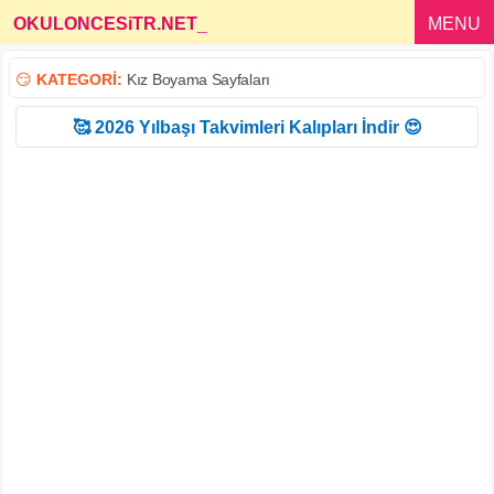
OKULONCESiTR.NET
_
MENU
😏
KATEGORİ:
Kız Boyama Sayfaları
🥰 2026 Yılbaşı Takvimleri Kalıpları İndir 😍