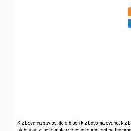
Kız boyama sayfası ile elbiseli kız boyama oyunu, kız b
alabilirsiniz, pdf olmaksızın resim olarak online boyama