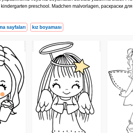
or kindergarten preschool. Madchen malvorlagen, раскраски для
ma sayfaları
kız boyaması