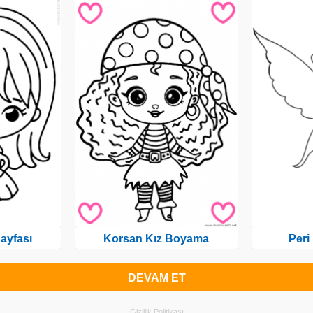
ayfası
Korsan Kız Boyama
Peri
DEVAM ET
Gizlilik Politikası