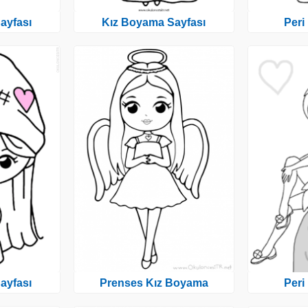
ayfası
Kız Boyama Sayfası
Peri
ayfası
Prenses Kız Boyama
Peri