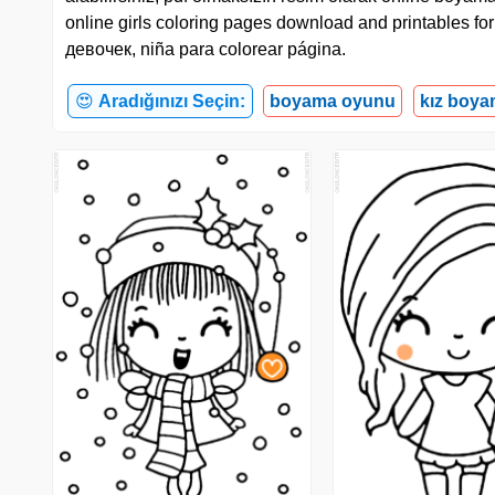
online girls coloring pages download and printables f
девочек, niña para colorear página.
😍
Aradığınızı Seçin:
boyama oyunu
kız boya