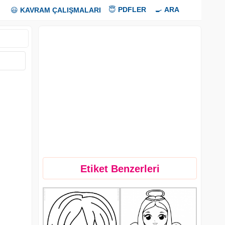
😇
PDFLER
🍳
ARA
😃
KAVRAM ÇALIŞMALARI
Etiket Benzerleri