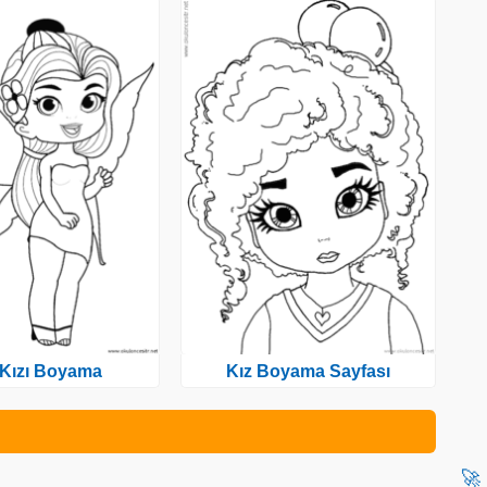
 Kızı Boyama
Kız Boyama Sayfası
🚀