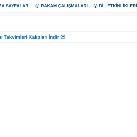
MA SAYFALARI
😜
RAKAM ÇALIŞMALARI
😲
DİL ETKİNLİKLERİ
ı Takvimleri Kalıpları İndir 😍