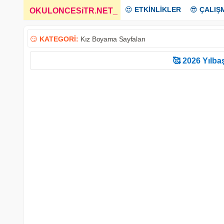
😍
ETKİNLİKLER
😎
ÇALIŞ
OKULONCESiTR.NET
_
😏
KATEGORİ:
Kız Boyama Sayfaları
🥰 2026 Yılbaş