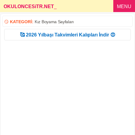
OKULONCESiTR.NET
_
MENU
😏
KATEGORİ:
Kız Boyama Sayfaları
🥰 2026 Yılbaşı Takvimleri Kalıpları İndir 😍