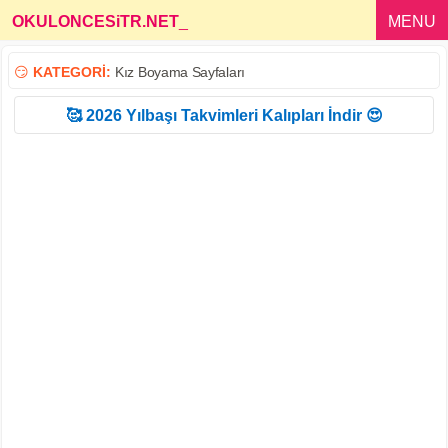
OKULONCESiTR.NET
_
MENU
😏
KATEGORİ:
Kız Boyama Sayfaları
🥰 2026 Yılbaşı Takvimleri Kalıpları İndir 😍