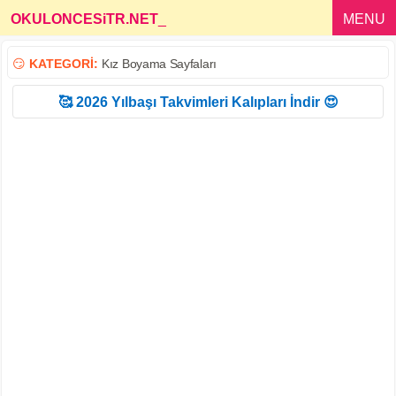
OKULONCESiTR.NET
_
MENU
😏
KATEGORİ:
Kız Boyama Sayfaları
🥰 2026 Yılbaşı Takvimleri Kalıpları İndir 😍