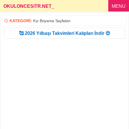
OKULONCESiTR.NET
_
MENU
😏
KATEGORİ:
Kız Boyama Sayfaları
🥰 2026 Yılbaşı Takvimleri Kalıpları İndir 😍