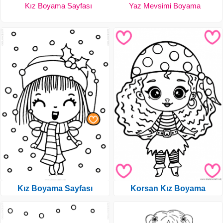
Kız Boyama Sayfası
Yaz Mevsimi Boyama
Kız Boyama Sayfası
Korsan Kız Boyama