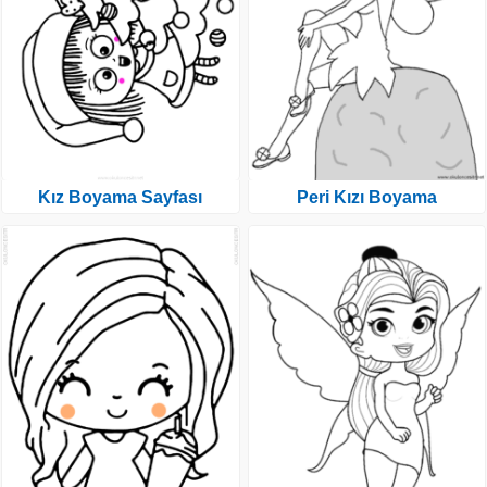
Kız Boyama Sayfası
Peri Kızı Boyama