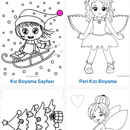
Kız Boyama Sayfası
Peri Kızı Boyama