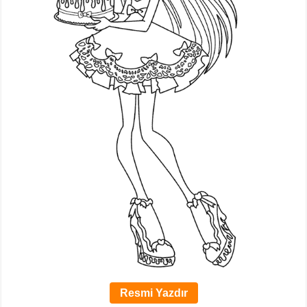
Resmi Yazdır