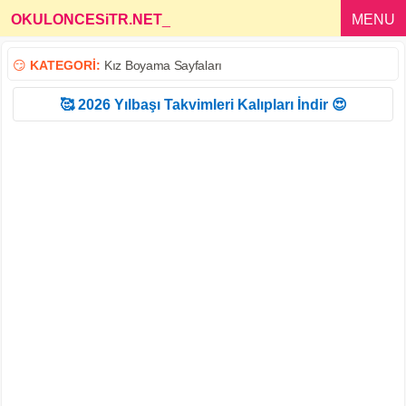
OKULONCESiTR.NET
_
MENU
😏
KATEGORİ:
Kız Boyama Sayfaları
🥰 2026 Yılbaşı Takvimleri Kalıpları İndir 😍