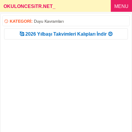
OKULONCESiTR.NET
_
MENU
😏
KATEGORİ:
Duyu Kavramları
🥰 2026 Yılbaşı Takvimleri Kalıpları İndir 😍