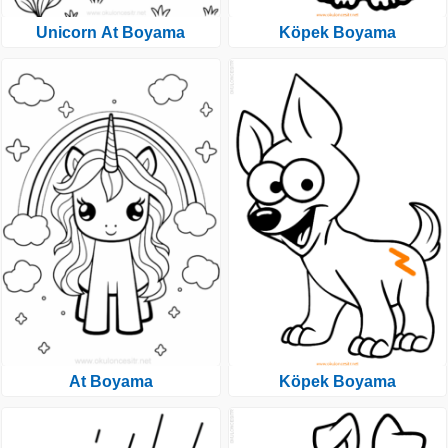
Unicorn At Boyama
Köpek Boyama
At Boyama
Köpek Boyama