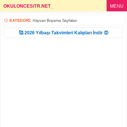
OKULONCESiTR.NET
_
MENU
😏
KATEGORİ:
Hayvan Boyama Sayfaları
🥰 2026 Yılbaşı Takvimleri Kalıpları İndir 😍