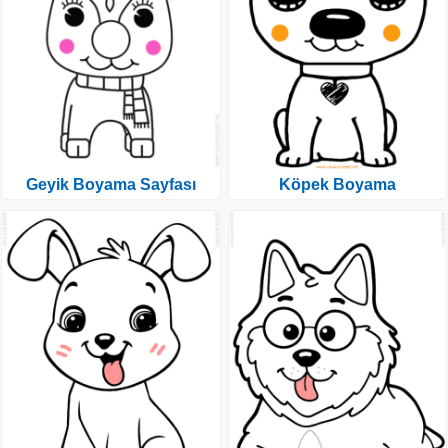
Geyik Boyama Sayfası
Köpek Boyama