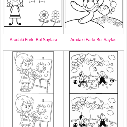
Aradaki Farkı Bul Sayfası
Aradaki Farkı Bul Sayfası