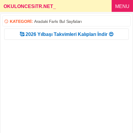
OKULONCESiTR.NET
_
MENU
😏
KATEGORİ:
Aradaki Farkı Bul Sayfaları
🥰 2026 Yılbaşı Takvimleri Kalıpları İndir 😍