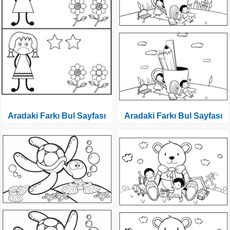
Aradaki Farkı Bul Sayfası
Aradaki Farkı Bul Sayfası