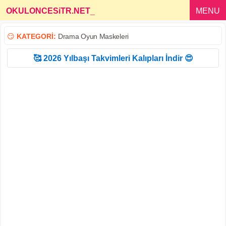
OKULONCESiTR.NET
_
MENU
😏
KATEGORİ:
Drama Oyun Maskeleri
🥰 2026 Yılbaşı Takvimleri Kalıpları İndir 😍