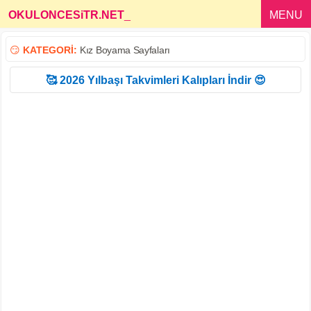
OKULONCESiTR.NET
_
MENU
😏
KATEGORİ:
Kız Boyama Sayfaları
🥰 2026 Yılbaşı Takvimleri Kalıpları İndir 😍