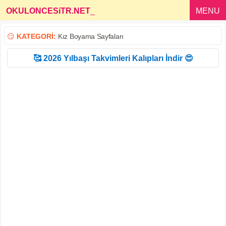
OKULONCESiTR.NET
_
MENU
😏
KATEGORİ:
Kız Boyama Sayfaları
🥰 2026 Yılbaşı Takvimleri Kalıpları İndir 😍