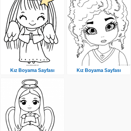
Kız Boyama Sayfası
Kız Boyama Sayfası