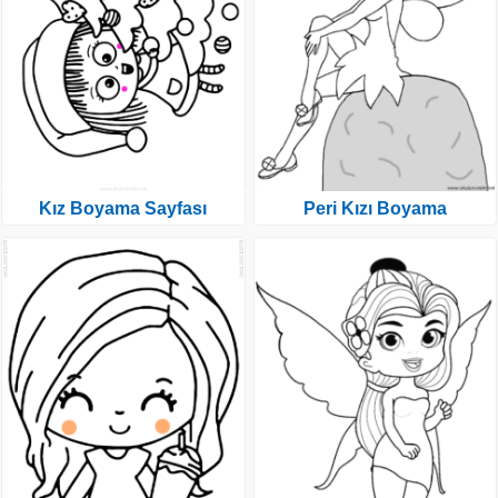
Kız Boyama Sayfası
Peri Kızı Boyama