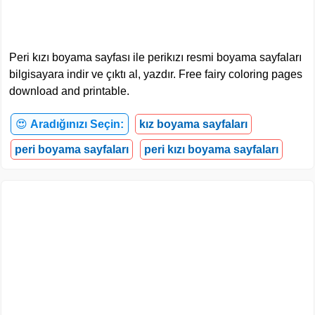
Peri kızı boyama sayfası ile perikızı resmi boyama sayfaları
bilgisayara indir ve çıktı al, yazdır. Free fairy coloring pages
download and printable.
😍
Aradığınızı Seçin:
kız boyama sayfaları
peri boyama sayfaları
peri kızı boyama sayfaları