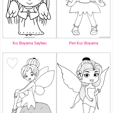
Kız Boyama Sayfası
Peri Kızı Boyama