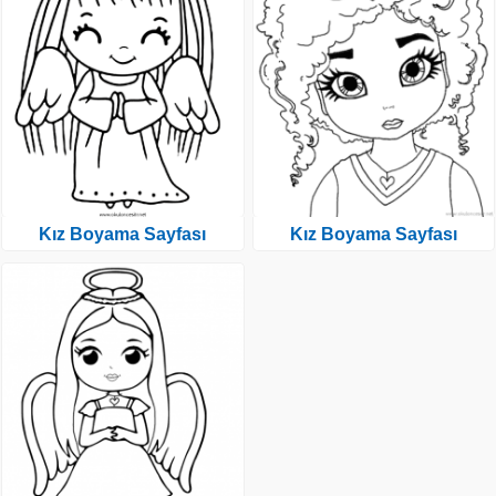
Kız Boyama Sayfası
Kız Boyama Sayfası