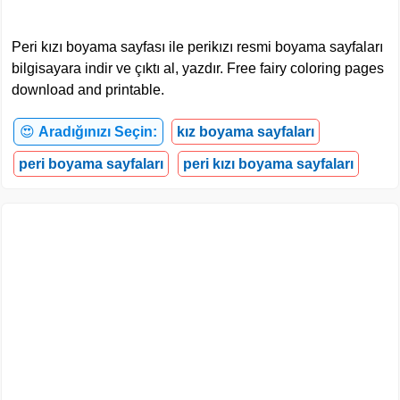
Peri kızı boyama sayfası ile perikızı resmi boyama sayfaları
bilgisayara indir ve çıktı al, yazdır. Free fairy coloring pages
download and printable.
😍
Aradığınızı Seçin:
kız boyama sayfaları
peri boyama sayfaları
peri kızı boyama sayfaları