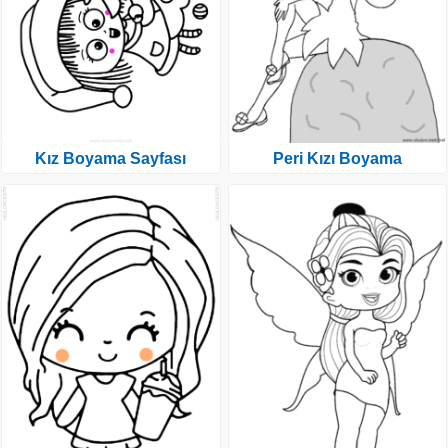
Kız Boyama Sayfası
Peri Kızı Boyama