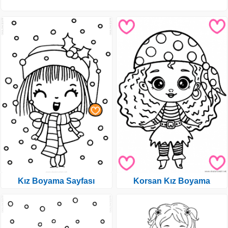
Kız Boyama Sayfası
Korsan Kız Boyama