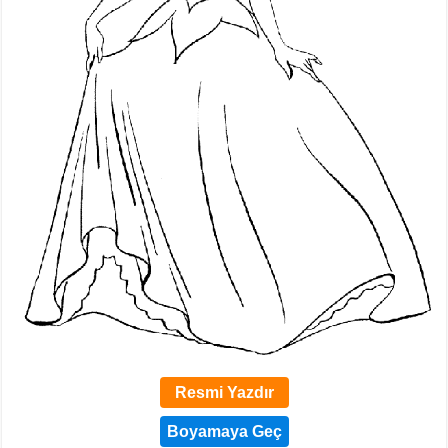
Resmi Yazdır