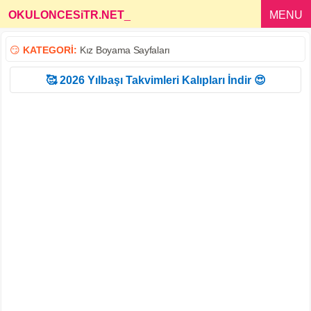
OKULONCESiTR.NET
_
MENU
😏
KATEGORİ:
Kız Boyama Sayfaları
🥰 2026 Yılbaşı Takvimleri Kalıpları İndir 😍