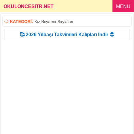
OKULONCESiTR.NET
_
MENU
😏
KATEGORİ:
Kız Boyama Sayfaları
🥰 2026 Yılbaşı Takvimleri Kalıpları İndir 😍