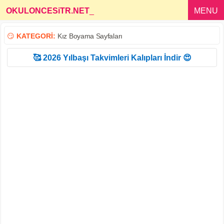
OKULONCESiTR.NET
_
MENU
😏
KATEGORİ:
Kız Boyama Sayfaları
🥰 2026 Yılbaşı Takvimleri Kalıpları İndir 😍