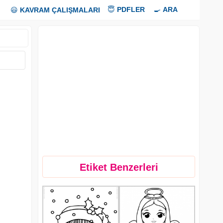
😇
PDFLER
🍳
ARA
😃
KAVRAM ÇALIŞMALARI
Etiket Benzerleri