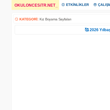
😍
ETKİNLİKLER
😎
ÇALIŞ
OKULONCESiTR.NET
_
😏
KATEGORİ:
Kız Boyama Sayfaları
🥰 2026 Yılbaş