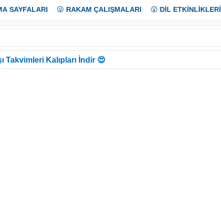
MA SAYFALARI
😜
RAKAM ÇALIŞMALARI
😲
DİL ETKİNLİKLERİ
ı Takvimleri Kalıpları İndir 😍