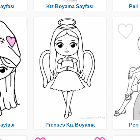
ayfası
Kız Boyama Sayfası
Peri
ayfası
Prenses Kız Boyama
Peri