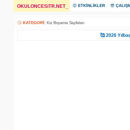
😍
ETKİNLİKLER
😎
ÇALIŞ
OKULONCESiTR.NET
_
😏
KATEGORİ:
Kız Boyama Sayfaları
🥰 2026 Yılbaş