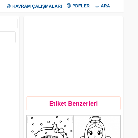
😇
PDFLER
🍳
ARA
😃
KAVRAM ÇALIŞMALARI
Etiket Benzerleri