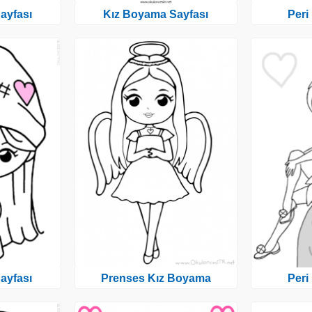
ayfası
Kız Boyama Sayfası
Peri
ayfası
Prenses Kız Boyama
Peri