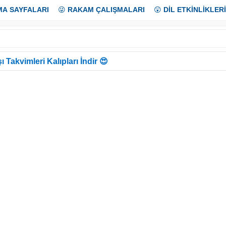
MA SAYFALARI
😜
RAKAM ÇALIŞMALARI
😲
DİL ETKİNLİKLERİ
ı Takvimleri Kalıpları İndir 😍