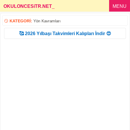
OKULONCESiTR.NET
_
MENU
😏
KATEGORİ:
Yön Kavramları
🥰 2026 Yılbaşı Takvimleri Kalıpları İndir 😍