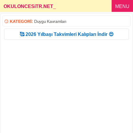
OKULONCESiTR.NET
_
MENU
😏
KATEGORİ:
Duygu Kavramları
🥰 2026 Yılbaşı Takvimleri Kalıpları İndir 😍