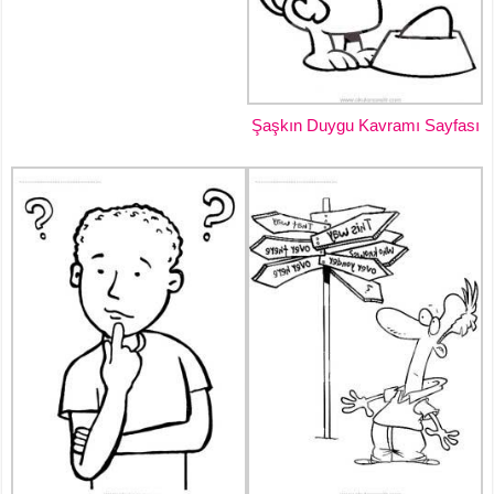
Şaşkın Duygu Kavramı Sayfası