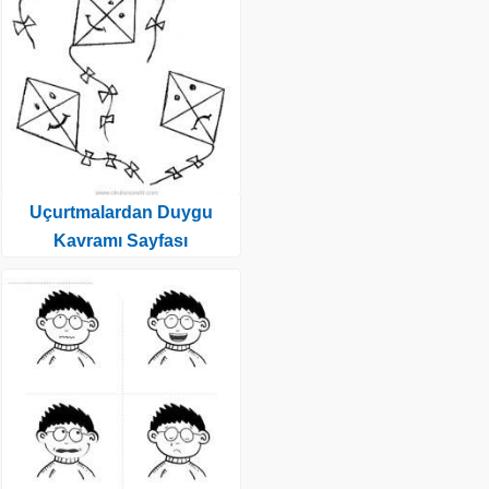
Uçurtmalardan Duygu
Kavramı Sayfası