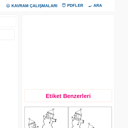
😇
PDFLER
🍳
ARA
😃
KAVRAM ÇALIŞMALARI
Etiket Benzerleri