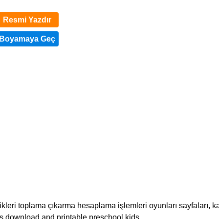
Resmi Yazdır
kleri toplama çıkarma hesaplama işlemleri oyunları sayfaları, k
ts download and printable preschool kids.