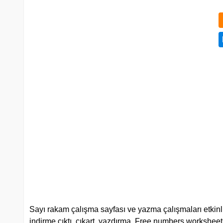
Sayı rakam çalışma sayfası ve yazma çalışmaları etkinli
indirme çıktı, çıkart, yazdırma. Free numbers workshee