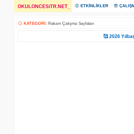
😍
ETKİNLİKLER
😎
ÇALIŞ
OKULONCESiTR.NET
_
😏
KATEGORİ:
Rakam Çalışma Sayfaları
🥰 2026 Yılbaş