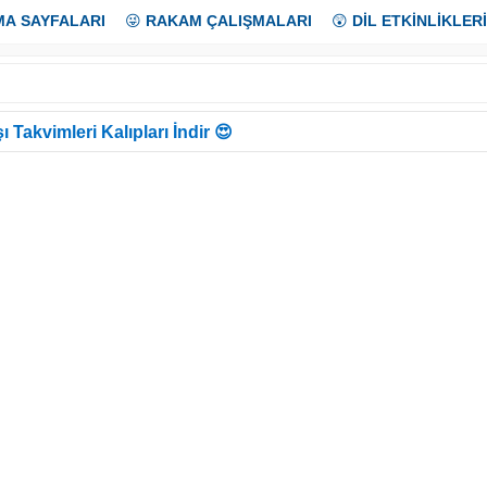
MA SAYFALARI
😜
RAKAM ÇALIŞMALARI
😲
DİL ETKİNLİKLERİ
ı Takvimleri Kalıpları İndir 😍