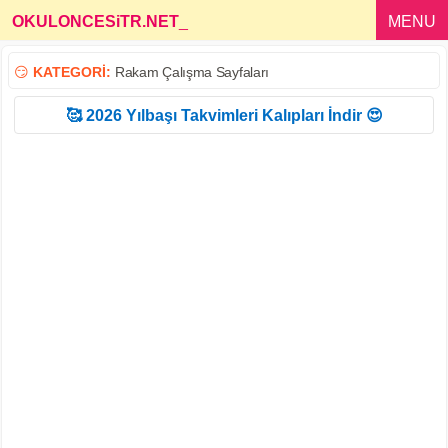
OKULONCESiTR.NET
_
MENU
😏
KATEGORİ:
Rakam Çalışma Sayfaları
🥰 2026 Yılbaşı Takvimleri Kalıpları İndir 😍