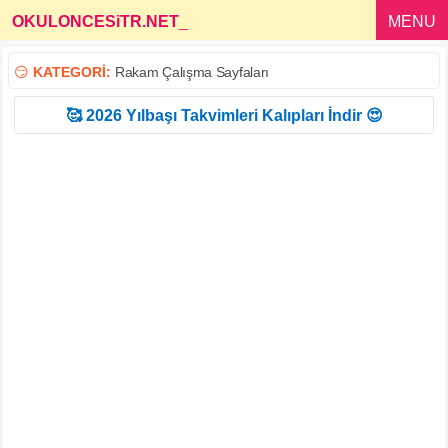
OKULONCESiTR.NET
_
MENU
😏
KATEGORİ:
Rakam Çalışma Sayfaları
🥰 2026 Yılbaşı Takvimleri Kalıpları İndir 😍