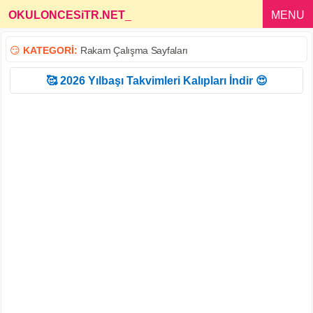
OKULONCESiTR.NET
_
MENU
😏
KATEGORİ:
Rakam Çalışma Sayfaları
🥰 2026 Yılbaşı Takvimleri Kalıpları İndir 😍