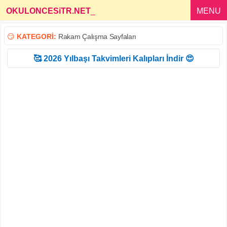
OKULONCESiTR.NET
_
MENU
😏
KATEGORİ:
Rakam Çalışma Sayfaları
🥰 2026 Yılbaşı Takvimleri Kalıpları İndir 😍