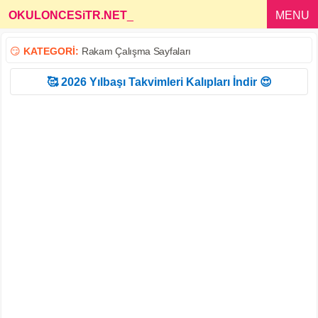
OKULONCESiTR.NET
_
MENU
😏
KATEGORİ:
Rakam Çalışma Sayfaları
🥰 2026 Yılbaşı Takvimleri Kalıpları İndir 😍