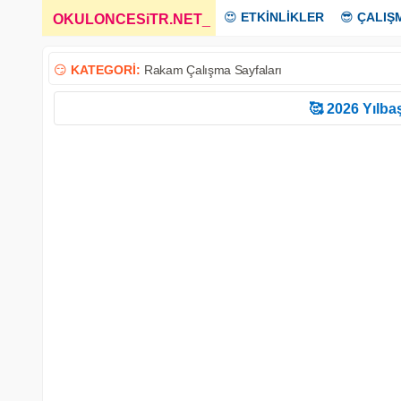
😍
ETKİNLİKLER
😎
ÇALIŞ
OKULONCESiTR.NET
_
😏
KATEGORİ:
Rakam Çalışma Sayfaları
🥰 2026 Yılbaş