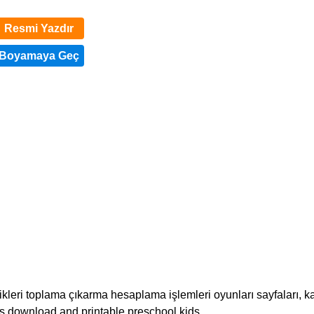
Resmi Yazdır
kleri toplama çıkarma hesaplama işlemleri oyunları sayfaları, k
ts download and printable preschool kids.