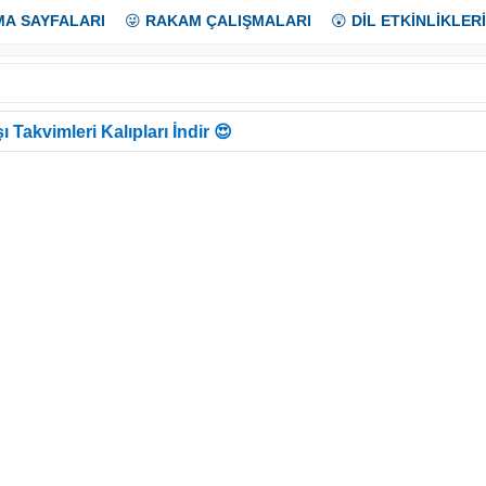
MA SAYFALARI
😜
RAKAM ÇALIŞMALARI
😲
DİL ETKİNLİKLERİ
ı Takvimleri Kalıpları İndir 😍