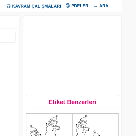
😇
PDFLER
🍳
ARA
😃
KAVRAM ÇALIŞMALARI
Etiket Benzerleri