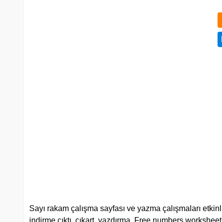
Sayı rakam çalışma sayfası ve yazma çalışmaları etkinli
indirme çıktı, çıkart, yazdırma. Free numbers workshee