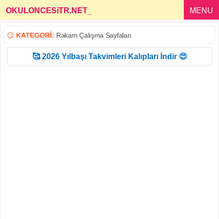
OKULONCESiTR.NET
_
MENU
😏
KATEGORİ:
Rakam Çalışma Sayfaları
🥰 2026 Yılbaşı Takvimleri Kalıpları İndir 😍