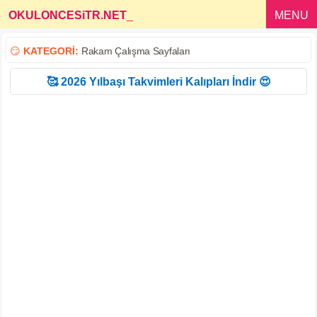
OKULONCESiTR.NET
_
MENU
😏
KATEGORİ:
Rakam Çalışma Sayfaları
🥰 2026 Yılbaşı Takvimleri Kalıpları İndir 😍