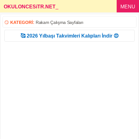
OKULONCESiTR.NET
_
MENU
😏
KATEGORİ:
Rakam Çalışma Sayfaları
🥰 2026 Yılbaşı Takvimleri Kalıpları İndir 😍