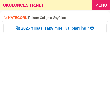
OKULONCESiTR.NET
_
MENU
😏
KATEGORİ:
Rakam Çalışma Sayfaları
🥰 2026 Yılbaşı Takvimleri Kalıpları İndir 😍