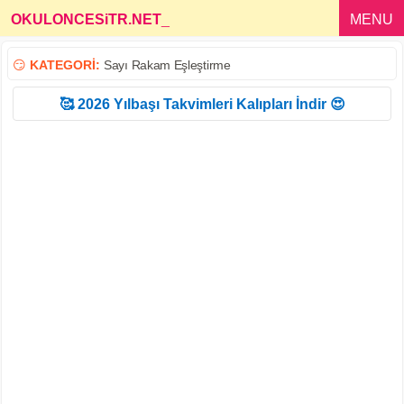
OKULONCESiTR.NET
_
MENU
😏
KATEGORİ:
Sayı Rakam Eşleştirme
🥰 2026 Yılbaşı Takvimleri Kalıpları İndir 😍