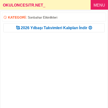
OKULONCESiTR.NET
_
MENU
😏
KATEGORİ:
Sonbahar Etkinlikleri
🥰 2026 Yılbaşı Takvimleri Kalıpları İndir 😍