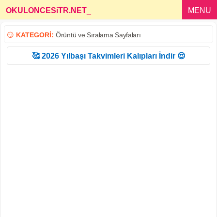
OKULONCESiTR.NET
_
MENU
😏
KATEGORİ:
Örüntü ve Sıralama Sayfaları
🥰 2026 Yılbaşı Takvimleri Kalıpları İndir 😍