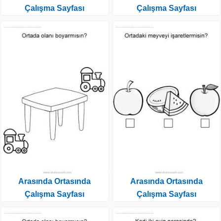
Çalışma Sayfası
Çalışma Sayfası
Arasında Ortasında
Arasında Ortasında
Çalışma Sayfası
Çalışma Sayfası