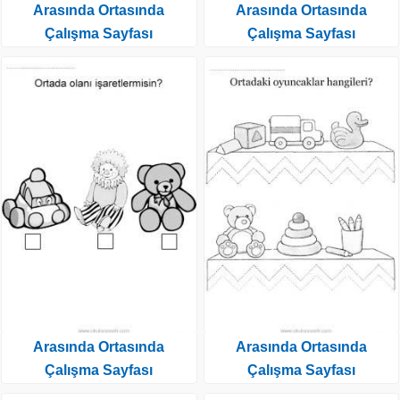
Arasında Ortasında
Arasında Ortasında
Çalışma Sayfası
Çalışma Sayfası
Arasında Ortasında
Arasında Ortasında
Çalışma Sayfası
Çalışma Sayfası