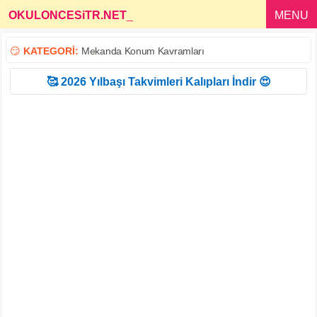
OKULONCESiTR.NET
_
MENU
😏
KATEGORİ:
Mekanda Konum Kavramları
🥰 2026 Yılbaşı Takvimleri Kalıpları İndir 😍