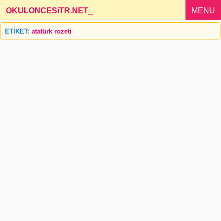
OKULONCESiTR.NET
_
MENU
ETİKET:
atatürk rozeti