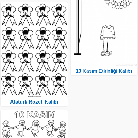
10 Kasım Etkinliği Kalıbı
Atatürk Rozeti Kalıbı