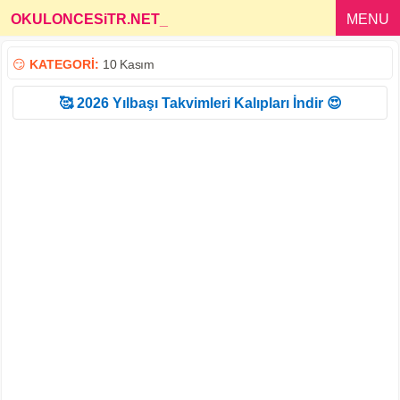
OKULONCESiTR.NET
_
MENU
😏
KATEGORİ:
10 Kasım
🥰 2026 Yılbaşı Takvimleri Kalıpları İndir 😍