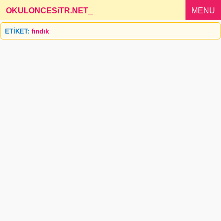
OKULONCESiTR.NET
_
MENU
ETİKET:
fındık