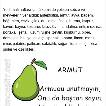
Yerli malı haftası için ülkemizde yetişen sebze ve
meyvelerin yer aldığı; antepfıstığı, armut, ayva, badem,
böğürtlen, ceviz, çilek, dut, elma, fındık, hurma, karpuz,
kavun, kayısı, kestane, kiraz, kivi, mandalina, erik, muz, nar,
portakal, şeftali, üzüm, vişne, zeytin, kuşburnu, biber,
domates, fasulye, havuç, ıspanak, lahana, limon, marul,
mısır, patates, patlıcan, salatalık, soğan, turp ile ilgili kısa
şiirler ve özellikleri.