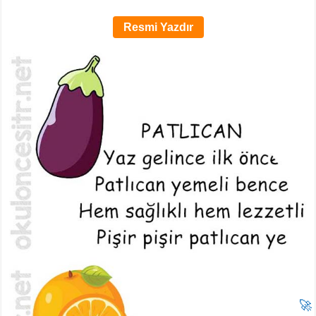
Resmi Yazdır
🚀