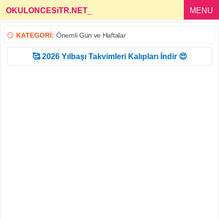
OKULONCESiTR.NET
_
MENU
😏
KATEGORİ:
Önemli Gün ve Haftalar
🥰 2026 Yılbaşı Takvimleri Kalıpları İndir 😍