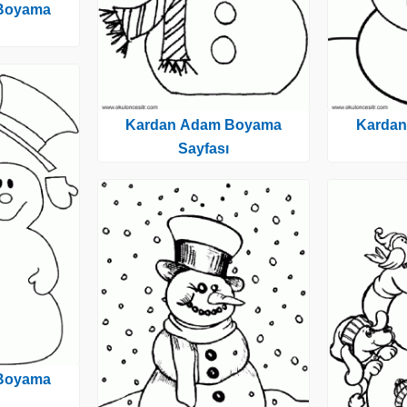
Boyama
Kardan Adam Boyama
Karda
Sayfası
Boyama