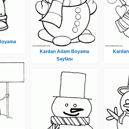
Boyama
Kardan Adam Boyama
Karda
Sayfası