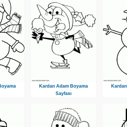
Boyama
Kardan Adam Boyama
Karda
Sayfası