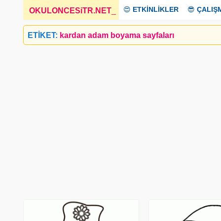
😍
ETKİNLİKLER
😎
ÇALIŞ
OKULONCESiTR.NET
_
ETİKET:
kardan adam boyama sayfaları