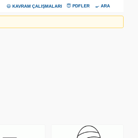
😇
PDFLER
🍳
ARA
😃
KAVRAM ÇALIŞMALARI