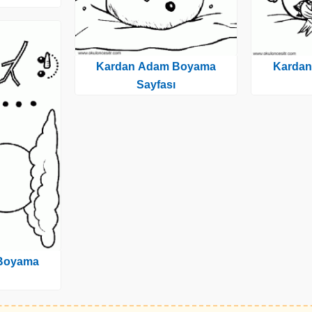
Kardan Adam Boyama
Karda
Sayfası
Boyama