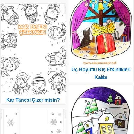
Üç Boyutlu Kış Etkinlikleri
Kalıbı
Kar Tanesi Çizer misin?