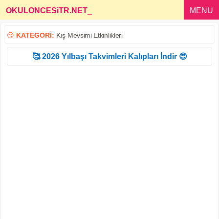
OKULONCESiTR.NET
_
MENU
😏
KATEGORİ:
Kış Mevsimi Etkinlikleri
🥰 2026 Yılbaşı Takvimleri Kalıpları İndir 😍