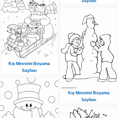
Sayfası
Kış Mevsimi Boyama
Sayfası
Kış Mevsimi Boyama
Sayfası