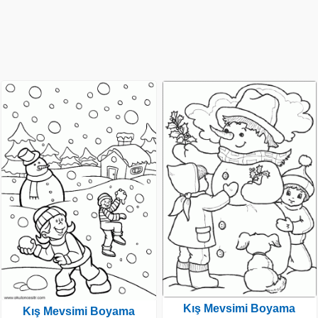
Kış Mevsimi Boyama
Kış Mevsimi Boyama