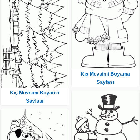
Kış Mevsimi Boyama
Sayfası
Kış Mevsimi Boyama
Sayfası