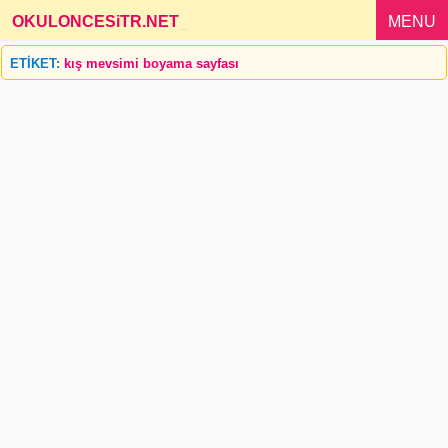
OKULONCESiTR.NET
_
MENU
ETİKET:
kış mevsimi boyama sayfası