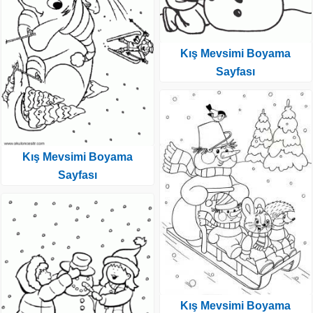
Kış Mevsimi Boyama
Sayfası
Kış Mevsimi Boyama
Sayfası
Kış Mevsimi Boyama