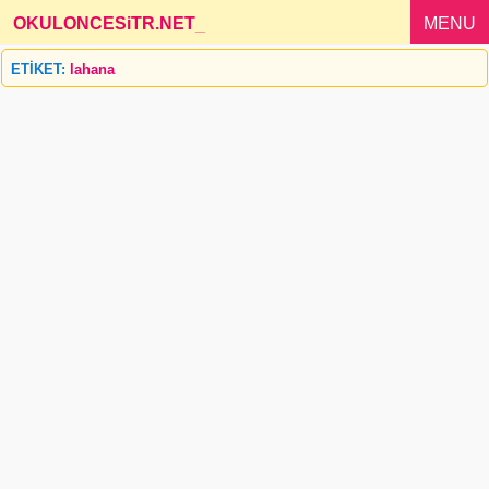
OKULONCESiTR.NET
_
MENU
ETİKET:
lahana