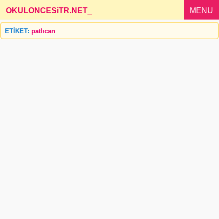
OKULONCESiTR.NET
_
MENU
ETİKET:
patlıcan